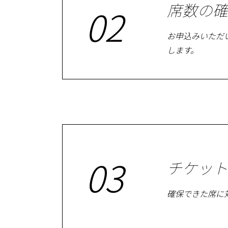
席数の確
02
お申込みいただ
します。
03
チケット
確保できた席に