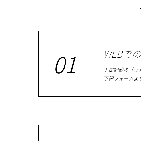
WEBで
01
下部記載の「注
下記フォームよ