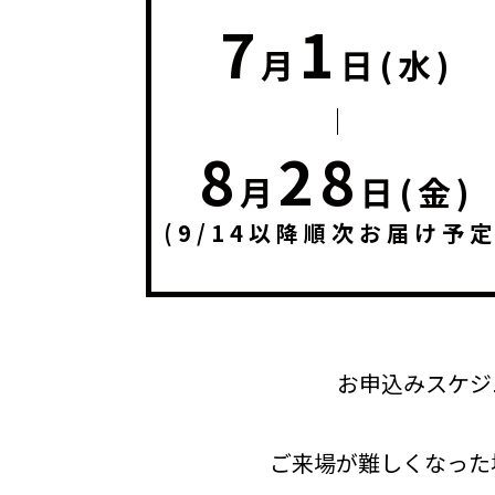
7
1
月
日(水)
8
28
月
日(金)
(9/14以降順次お届け予定
お申込みスケジ
ご来場が難しくなった