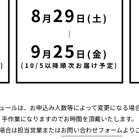
8
29
月
日(土)
9
25
月
日(金)
)
(10/5以降順次お届け予定)
ュールは、お申込み人数等によって変更になる場
手作業になりますのでお時間を頂戴いたします。
場合は担当営業または
お問い合わせフォーム
より