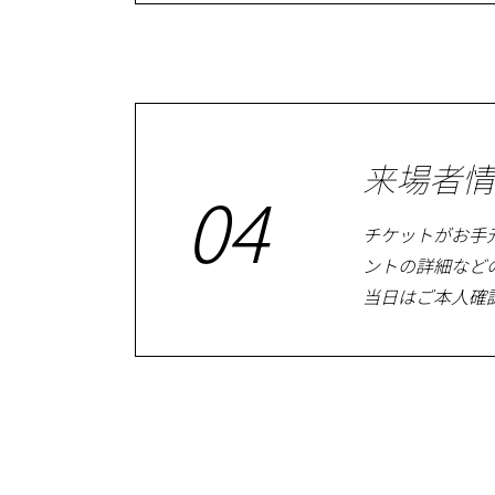
来場者情
04
チケットがお手
ントの詳細など
当日はご本人確