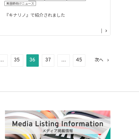
美容師向けニュース
『キナリノ』で紹介されました
…
35
36
37
…
45
次へ