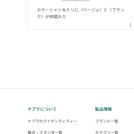
カラーシャン＆トリに〈ベージュ〉と〈ブラッ
ク〉が仲間入り
投
稿
の
ペ
ー
ジ
ナプラについて
製品情報
送
ナプラのアイデンティティー
ブランド一覧
り
拠点・スタジオ一覧
カテゴリ一覧