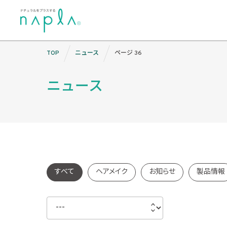
Skip
TOP
ニュース
ページ 36
to
content
ニュース
すべて
ヘアメイク
お知らせ
製品情報