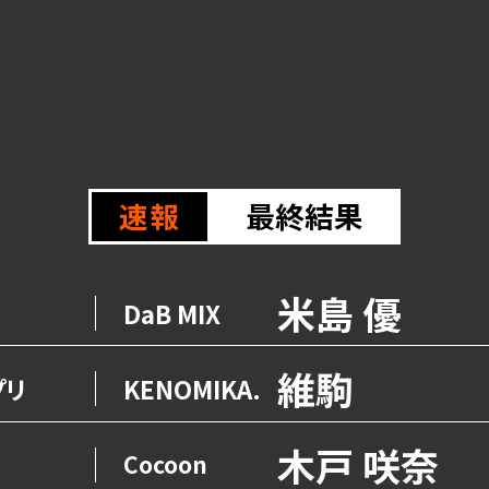
速報
最終結果
米島 優
リ
DaB MIX
維駒
プリ
KENOMIKA.
木戸 咲奈
Cocoon