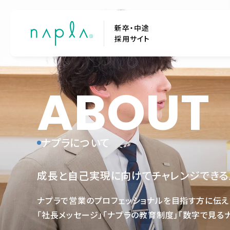
新卒・中途
採用サイト
ABOUT
ナプラについて
成長と自己実現に向けて
チャレンジできる
ナプラで営業のプロフェッショナルを目指す方に伝え
「社長メッセージ」「ナプラの教育制度」「数字で見る