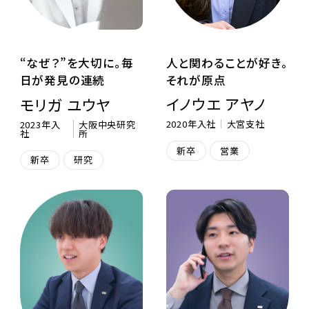
人と関わることが好き。
“なぜ？”を大切に。毎
それが原点
日が発見の連続
イノウエ アヤノ
モリガ ユウヤ
2020年入社
大宮支社
2023年入
大阪中央研究
社
所
新卒
営業
新卒
研究