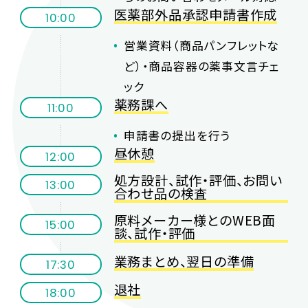
医薬部外品承認申請書作成
10:00
営業資料（商品パンフレットな
ど）・商品容器の薬事文言チェ
ック
薬務課へ
11:00
申請書の提出を行う
昼休憩
12:00
処方設計、試作・評価、お問い
13:00
合わせ品の検査
原料メーカー様とのWEB面
15:00
談、試作・評価
業務まとめ、翌日の準備
17:30
退社
18:00