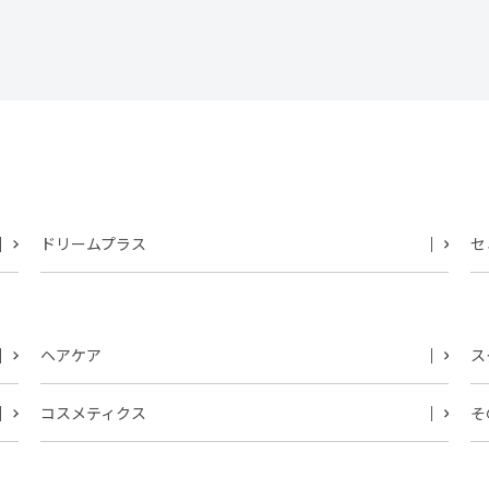
ドリームプラス
セ
ヘアケア
ス
コスメティクス
そ