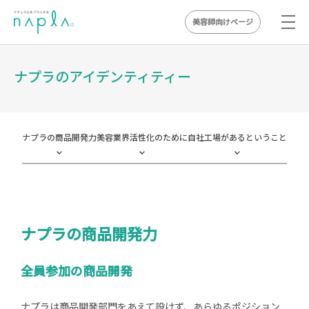
美容師向けページ
Skip
to
ナプラのアイデンティティー
content
ナプラの商品開発力
美容業界活性化のために
自社工場があるということ
ナプラの商品開発力
全員参加の商品開発
ナプラは商品開発部門をあえて設けず、あらゆるポジション