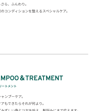
らさら、ふんわり。
髪のコンディションを整えるスペシャルケア。
AMPOO＆TREATMENT
リートメント
シャンプーケア。
ケアもできたらそれが何より。
ずみずしい色とツヤを叶え、髪悩みにまで応えます。