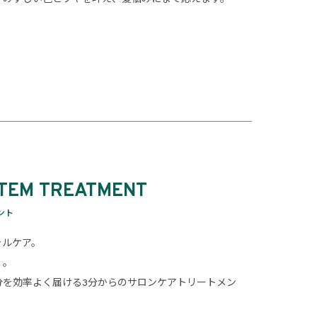
TEM TREATMENT
ント
ャルケア。
く。
分を効率よく届ける3分からのサロンケアトリートメン