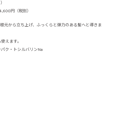
別）
 4,600円（税別）
が根元から立ち上げ、ふっくらと弾力のある髪へと導きま
も使えます。
ンパク・トシルバリンNa