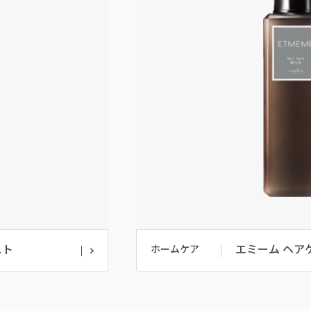
スト
エミーム ヘア
ホームケア