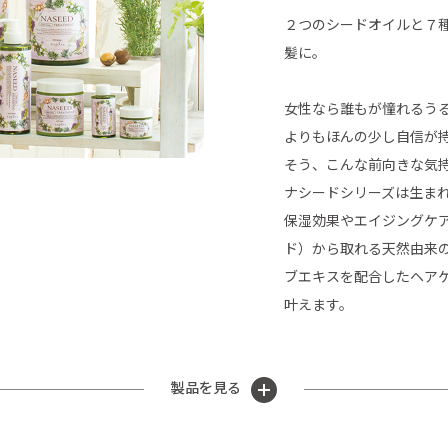
２つのシードオイルと７
髪に。
女性なら誰もが憧れるう
よりもほんの少し自信が
そう、こんな前向きな気
ナシードシリーズは生ま
保湿効果やエイジングケ
ド）から取れる天然由来の
ブエキスを配合したヘア
叶えます。
製品を見る