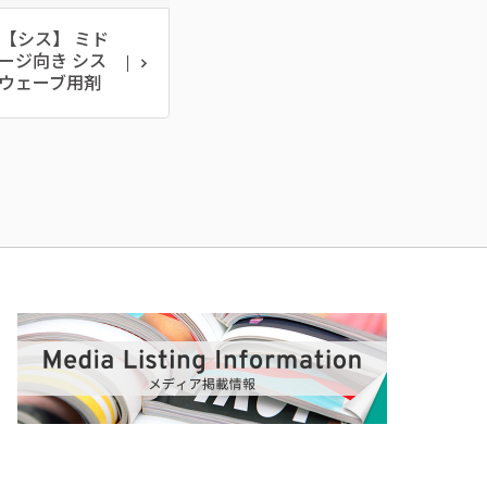
S【シス】 ミド
ージ向き シス
ウェーブ用剤