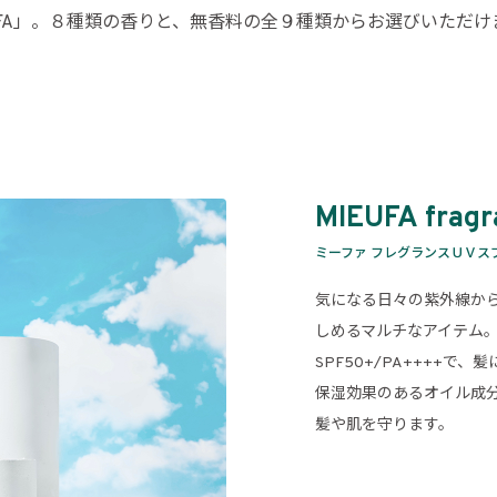
A」。８種類の香りと、無香料の全９種類からお選びいただけます。
MIEUFA fragr
ミーファ フレグランスＵＶス
気になる日々の紫外線か
しめるマルチなアイテム
SPF50+/PA++++
保湿効果のあるオイル成
髪や肌を守ります。