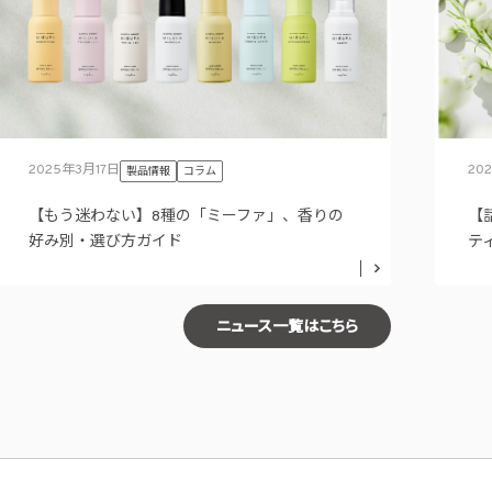
2025年3月17日
20
製品情報
コラム
【もう迷わない】8種の「ミーファ」、香りの
【
好み別・選び方ガイド
テ
ニュース一覧はこちら