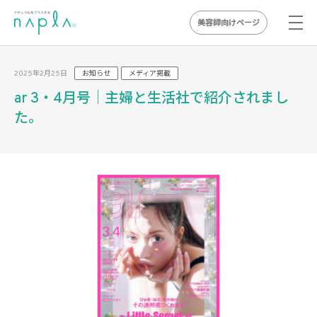
美容師向けページ
Skip
to
2025年2月25日
お知らせ
メディア掲載
content
ar 3・4月号｜主婦と生活社で紹介されまし
た。