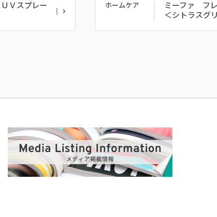
スＵＶスプレー
ミーファ フ
ホームケア
＜シトラスグ