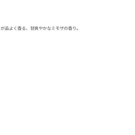
ーが品よく香る、甘爽やかなミモザの香り。