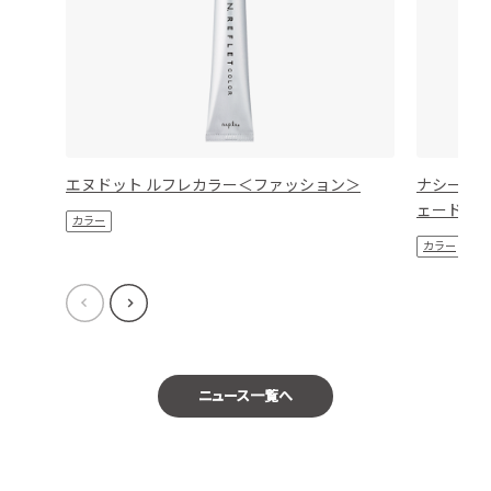
エヌドット ルフレカラー＜ファッション＞
ナシード
ェード＞
カラー
カラー
ニュース一覧へ