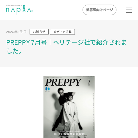
美容師向けページ
Skip
to
2026年6月1日
お知らせ
メディア掲載
content
PREPPY 7月号｜ヘリテージ社で紹介されま
した。