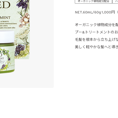
オーガニック植物成分配合
ハ
NET.60mL/60g 1,000
オーガニック植物成分を
プー&トリートメントの
毛髪を根本から立ち上げ
美しく軽やかな髪へと導