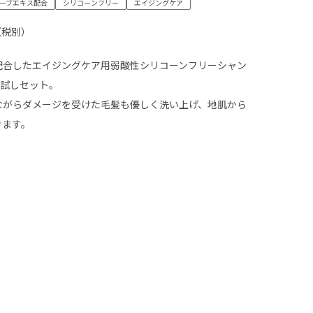
ーブエキス配合
シリコーンフリー
エイジングケア
円（税別）
配合したエイジングケア用弱酸性シリコーンフリーシャン
お試しセット。
ながらダメージを受けた毛髪も優しく洗い上げ、地肌から
きます。