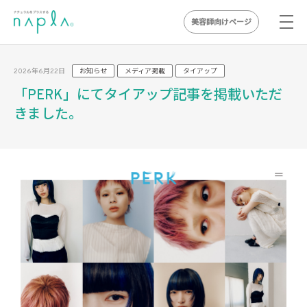
美容師向けページ
Skip
to
2026年6月22日
お知らせ
メディア掲載
タイアップ
content
「PERK」にてタイアップ記事を掲載いただ
きました。