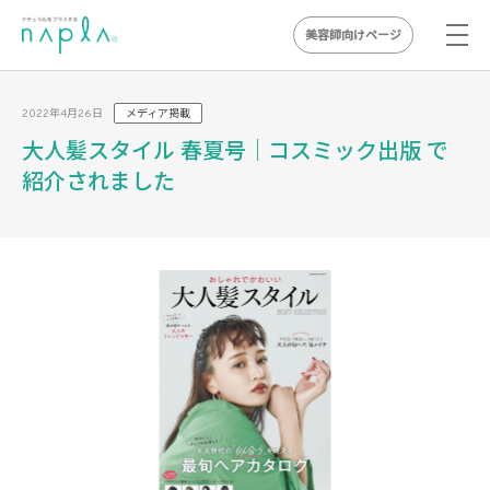
美容師向けページ
Skip
to
2022年4月26日
メディア掲載
content
大人髪スタイル 春夏号｜コスミック出版 で
紹介されました