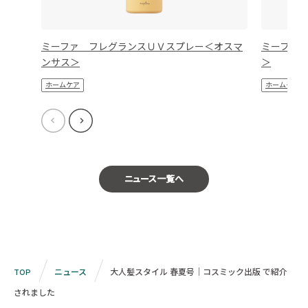
ミーファ フレグランスＵＶスプレー＜オスマ
ミーファ
ンサス＞
＞
ホームケア
ホームケア
ニュース一覧へ
TOP
ニュース
大人髪スタイル 春夏号｜コスミック出版 で紹介
されました