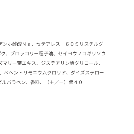
アンホ酢酸Ｎａ、セテアレス－６０ミリスチルグ
パク、ブロッコリー種子油、セイヨウノコギリソウ
ズマリー葉エキス、ジステアリン酸グリコール、
、ベヘントリモニウムクロリド、ダイズステロー
ピルパラベン、香料、（＋／－）紫４０