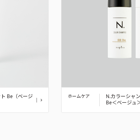
ト Be（ベージ
N.カラーシャ
ホームケア
Be＜ベージュ