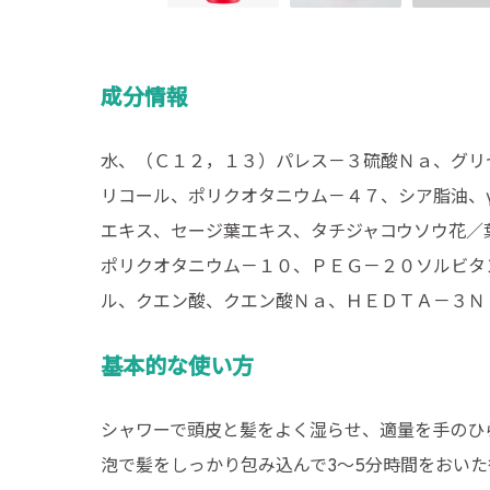
成分情報
水、（Ｃ１２，１３）パレス－３硫酸Ｎａ、グリ
リコール、ポリクオタニウム－４７、シア脂油、
エキス、セージ葉エキス、タチジャコウソウ花／
ポリクオタニウム－１０、ＰＥＧ－２０ソルビタ
ル、クエン酸、クエン酸Ｎａ、ＨＥＤＴＡ－３Ｎ
基本的な使い方
シャワーで頭皮と髪をよく湿らせ、適量を手のひ
泡で髪をしっかり包み込んで3〜5分時間をおい