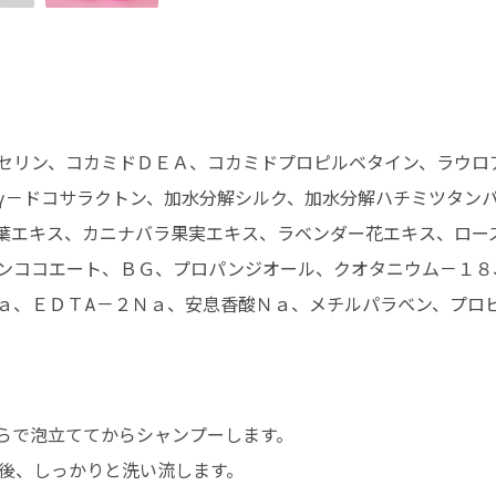
セリン、コカミドＤＥＡ、コカミドプロピルベタイン、ラウロ
γ－ドコサラクトン、加水分解シルク、加水分解ハチミツタン
葉エキス、カニナバラ果実エキス、ラベンダー花エキス、ロー
ンココエート、ＢＧ、プロパンジオール、クオタニウム－１８
ａ、ＥＤＴA－２Ｎａ、安息香酸Ｎａ、メチルパラベン、プロ
らで泡立ててからシャンプーします。
た後、しっかりと洗い流します。