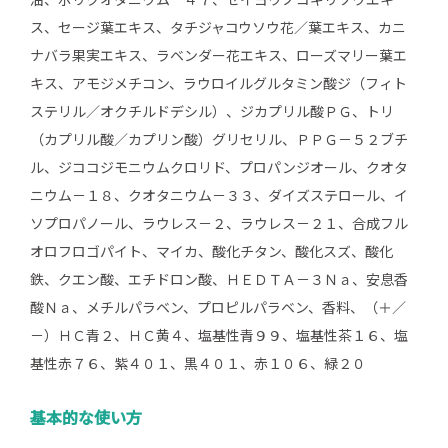
油、ポリクオタニウム－４７、セイヨウノコギリソウエキ
ス、セージ葉エキス、タチジャコウソウ花／葉エキス、カニ
ナバラ果実エキス、ラベンダー花エキス、ローズマリー葉エ
キス、アモジメチコン、ラウロイルグルタミン酸ジ（フィト
ステリル／オクチルドデシル）、ジカプリル酸ＰＧ、トリ
（カプリル酸／カプリン酸）グリセリル、ＰＰＧ－５２ブチ
ル、ジココジモニウムクロリド、プロパンジオール、クオタ
ニウム－１８、クオタニウム－３３、ダイズステロール、イ
ソプロパノール、ラウレス－２、ラウレス－２１、合成フル
オロフロゴパイト、マイカ、酸化チタン、酸化スズ、酸化
鉄、クエン酸、エチドロン酸、ＨＥＤＴＡ－３Ｎａ、安息香
酸Ｎａ、メチルパラベン、プロピルパラベン、香料、（＋／
－）ＨＣ青２、ＨＣ黄４、塩基性青９９、塩基性茶１６、塩
基性赤７６、紫４０１、黒４０１、赤１０６、緑２０
基本的な使い方