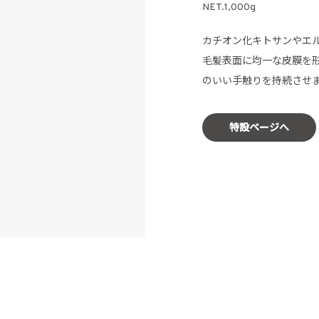
NET.1,000g
カチオン化キトサンやエ
毛髪表面に均一な皮膜を
のいい手触りを持続させ
特設ページへ