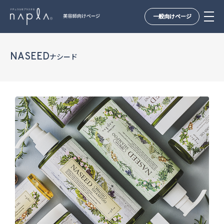
一般向けページ
Skip
to
NASEED
ナシード
content