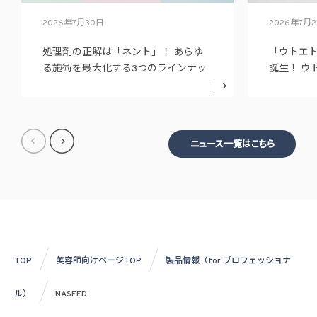
2026年7月30日
2026年7月
処理剤の正解は「ネント」！ あらゆ
「ウトエ
る施術を最大化する3つのラインナッ
誕生！ ウ
プ
ニュー展
ニュース一覧はこちら
TOP
美容師向けページTOP
製品情報（for プロフェッショナ
ル）
NASEED