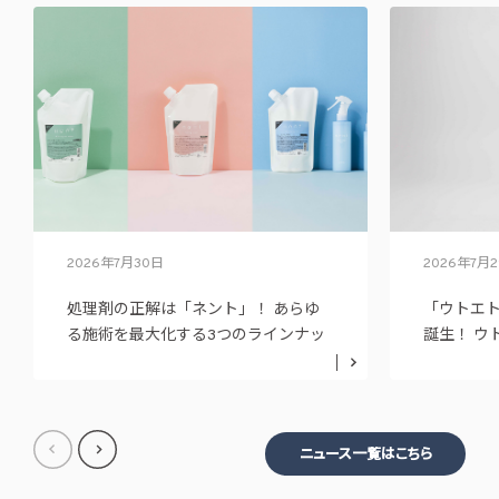
2026年7月30日
2026年7月
処理剤の正解は「ネント」！ あらゆ
「ウトエ
る施術を最大化する3つのラインナッ
誕生！ ウ
プ
ニュー展
ニュース一覧はこちら