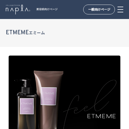
一般向けページ
Skip
to
ETMEME
エミーム
content