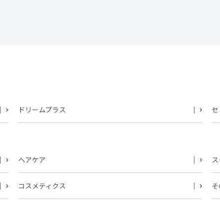
ドリームプラス
セ
ヘアケア
ス
コスメティクス
そ