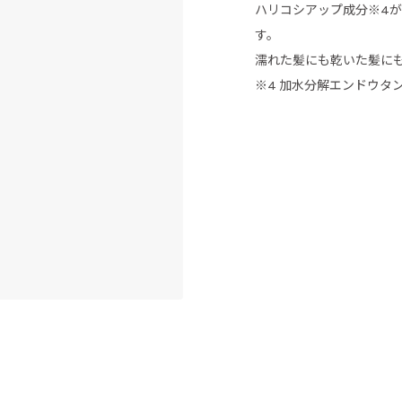
ハリコシアップ成分※4
す。
濡れた髪にも乾いた髪に
※4 加水分解エンドウタ