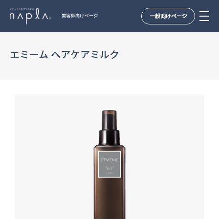
一般向けページ
Skip
to
エミーム ヘアケアミルク
content