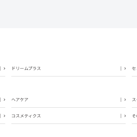
ドリームプラス
セ
ヘアケア
ス
コスメティクス
そ