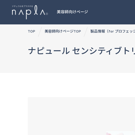
Skip
TOP
美容師向けページTOP
製品情報（for プロフェ
to
content
ナピュール センシティブト