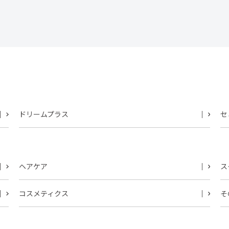
ドリームプラス
セ
ヘアケア
ス
コスメティクス
そ