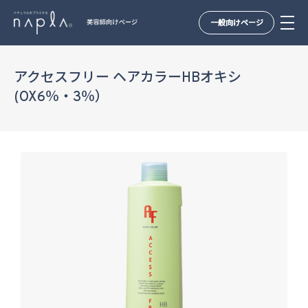
一般向けページ
Skip
to
アクセスフリー ヘアカラーHBオキシ
content
(OX6％・3％）