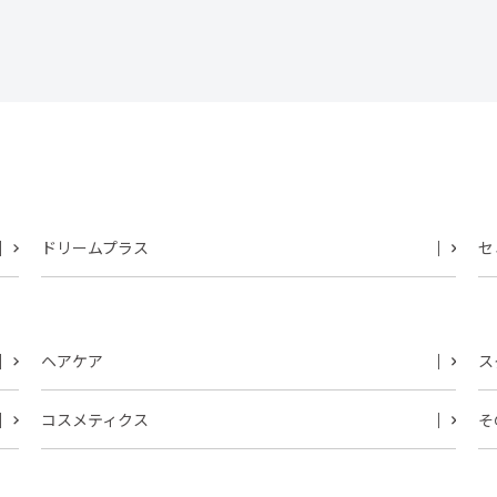
ドリームプラス
セ
ヘアケア
ス
コスメティクス
そ