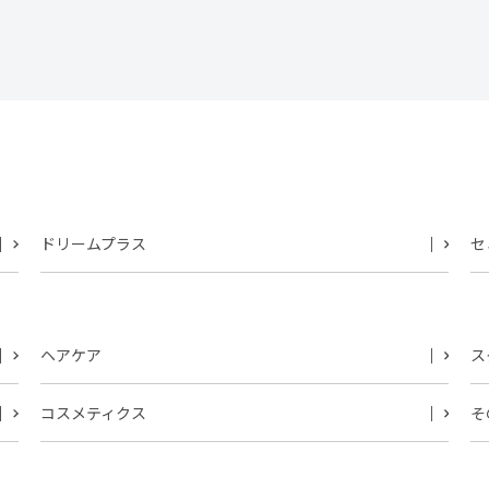
ドリームプラス
セ
ヘアケア
ス
コスメティクス
そ