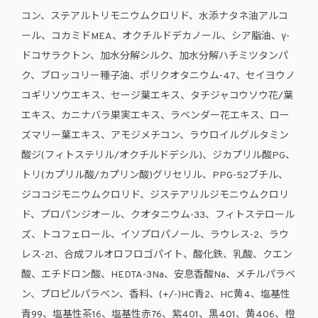
コン、ステアルトリモニウムクロリド、水添ナタネ油アルコ
ール、コカミドMEA、オクチルドデカノール、シア脂油、γ-
ドコサラクトン、加水分解シルク、加水分解ハチミツタンパ
ク、ブロッコリー種子油、ポリクオタニウム-47、セイヨウノ
コギリソウエキス、セージ葉エキス、タチジャコウソウ花/葉
エキス、カニナバラ果実エキス、ラベンダー花エキス、ロー
ズマリー葉エキス、アモジメチコン、ラウロイルグルタミン
酸ジ(フィトステリル/オクチルドデシル)、ジカプリル酸PG、
トリ(カプリル酸/カプリン酸)グリセリル、PPG-52ブチル、
ジココジモニウムクロリド、ジステアリルジモニウムクロリ
ド、プロパンジオール、クオタニウム-33、フィトステロール
ズ、トコフェロール、イソプロパノール、ラウレス-2、ラウ
レス-21、合成フルオロフロゴパイト、酸化鉄、乳酸、クエン
酸、エチドロン酸、HEDTA-3Na、安息香酸Na、メチルパラベ
ン、プロピルパラベン、香料、(+/-)HC青2、HC黄4、塩基性
青99、塩基性茶16、塩基性赤76、紫401、黒401、黄406、橙