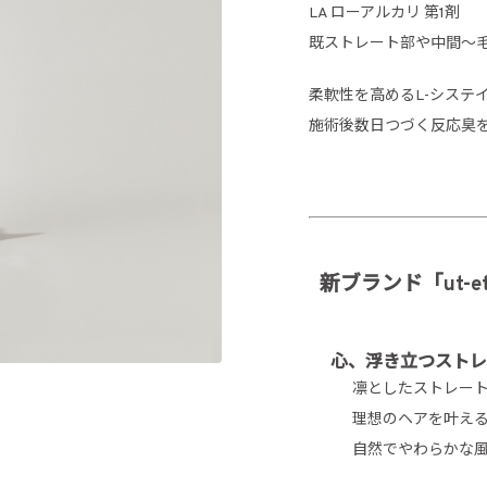
LA ローアルカリ 第1剤
既ストレート部や中間～
柔軟性を高めるL-システ
施術後数日つづく反応臭
新ブランド「ut-e
心、浮き立つストレ
凛としたストレー
理想のヘアを叶え
自然でやわらかな