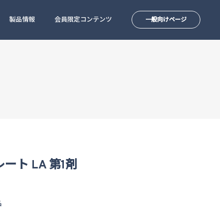
製品情報
会員限定コンテンツ
一般向けページ
ート LA 第1剤
品