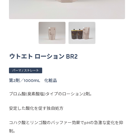
ウトエト ローション BR2
パーマ / ストレート
第2剤／1000ｍL 化粧品
ブロム酸(臭素酸塩)タイプのローション2剤。
安定した酸化を促す独自処方
コハク酸とリンゴ酸のバッファー効果でpHの急激な変化を抑
制。