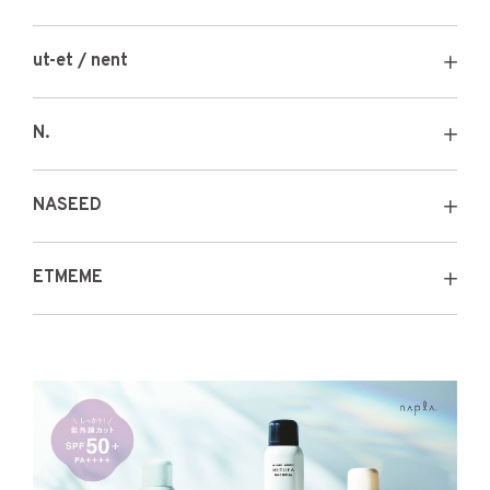
ut-et / nent
N.
NASEED
ETMEME