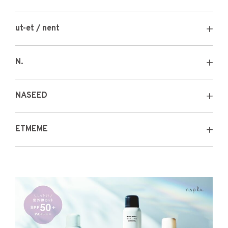
ut-et / nent
N.
NASEED
ETMEME