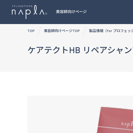
Skip
TOP
美容師向けページTOP
製品情報（for プロフェ
to
content
ケアテクトHB リペアシャ