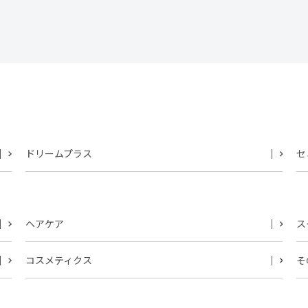
ドリームプラス
セ
ヘアケア
ス
コスメティクス
そ