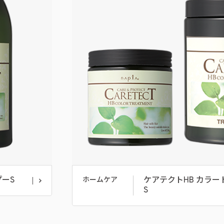
プーS
ケアテクトHB カラ
ホームケア
S