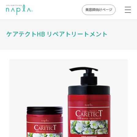
美容師向けページ
Skip
to
ケアテクトHB リペアトリートメント
content