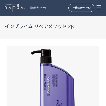
一般向けページ
Skip
to
インプライム リペアメソッド 2β
content