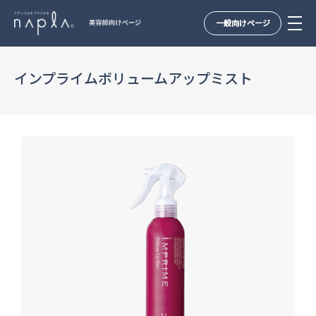
一般向けページ
Skip
to
インプライムボリュームアップミスト
content