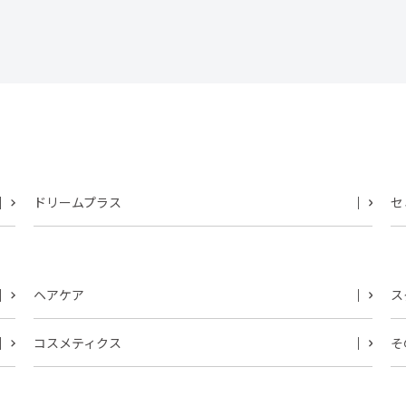
ドリームプラス
セ
ヘアケア
ス
コスメティクス
そ