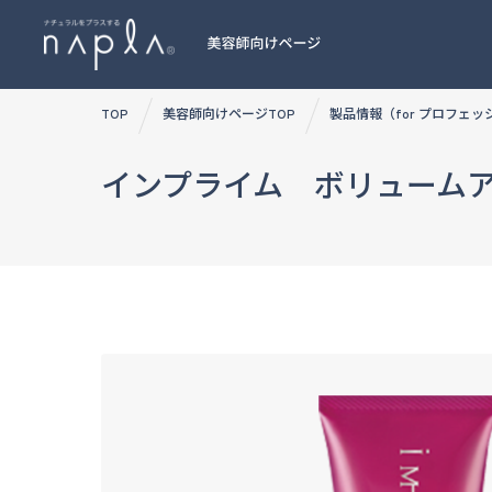
Skip
TOP
美容師向けページTOP
製品情報（for プロフェ
to
content
インプライム ボリューム