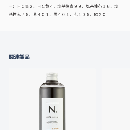
－）ＨＣ青２、ＨＣ黄４、塩基性青９９、塩基性茶１６、塩
基性赤７６、紫４０１、黒４０１、赤１０６、緑２０
関連製品