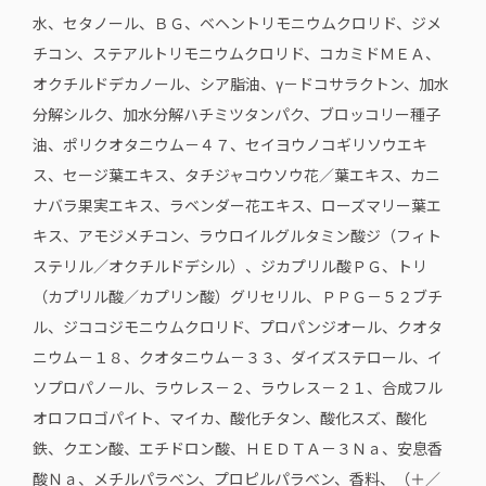
水、セタノール、ＢＧ、ベヘントリモニウムクロリド、ジメ
チコン、ステアルトリモニウムクロリド、コカミドＭＥＡ、
オクチルドデカノール、シア脂油、γ－ドコサラクトン、加水
分解シルク、加水分解ハチミツタンパク、ブロッコリー種子
油、ポリクオタニウム－４７、セイヨウノコギリソウエキ
ス、セージ葉エキス、タチジャコウソウ花／葉エキス、カニ
ナバラ果実エキス、ラベンダー花エキス、ローズマリー葉エ
キス、アモジメチコン、ラウロイルグルタミン酸ジ（フィト
ステリル／オクチルドデシル）、ジカプリル酸ＰＧ、トリ
（カプリル酸／カプリン酸）グリセリル、ＰＰＧ－５２ブチ
ル、ジココジモニウムクロリド、プロパンジオール、クオタ
ニウム－１８、クオタニウム－３３、ダイズステロール、イ
ソプロパノール、ラウレス－２、ラウレス－２１、合成フル
オロフロゴパイト、マイカ、酸化チタン、酸化スズ、酸化
鉄、クエン酸、エチドロン酸、ＨＥＤＴＡ－３Ｎａ、安息香
酸Ｎａ、メチルパラベン、プロピルパラベン、香料、（＋／