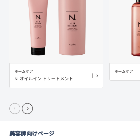
ホームケア
ホームケア
N. オイルイン トリートメント
美容師向けページ