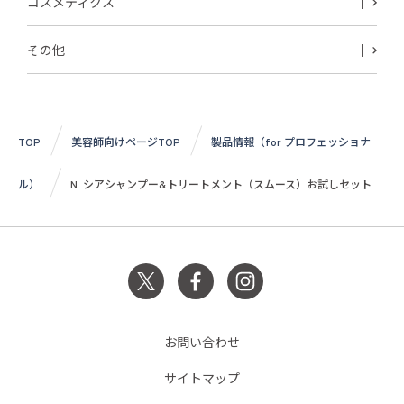
コスメティクス
その他
TOP
美容師向けページTOP
製品情報（for プロフェッショナ
ル）
N. シアシャンプー&トリートメント（スムース）お試しセット
お問い合わせ
サイトマップ