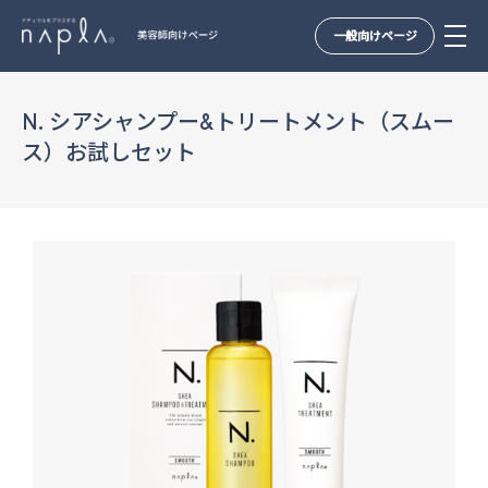
一般向けページ
Skip
to
N. シアシャンプー&トリートメント（スムー
content
ス）お試しセット