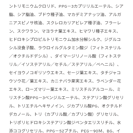
ントリモニウムクロリド、PPG－3カプリリルエーテル、シア
脂、シア脂油、ブドウ種子油、マカデミアナッツ油、アルガ
ニアスピノサ核油、スクレロカリアビレア種子油、フラーレ
ン、スクワラン、マヨラナ葉エキス、ヒマワリ種子エキス、
ヒドロキシプロピルトリモニウム加水分解シルク、ジグルコ
シル没食子酸、ラウロイルグルタミン酸ジ（フィトステリル
／オクチルドデシル）、ダイマージリノール酸（フィトステ
リル／イソステアリル／セチル／ステアリル／ベヘニル）、
セイヨウノコギリソウエキス、セージ葉エキス、タチジャコ
ウソウ花／葉エキス、カニナバラ果実エキス、ラベンダー花
エキス、ローズマリー葉エキス、ミリスチルアルコール、ミ
リスチン酸PPG－3ベンジルエーテル、ステアリン酸グリセリ
ル、トリエチルヘキサノイン、ジカプリル酸PG、オクチルド
デカノール、トリ（カプリル酸／カプリン酸）グリセリル、
トリポリヒドロキシステアリン酸ジペンタエリスリチル、水
添ココグリセリル、PPG－52ブチル、PEG－90Ｍ、BG、イ