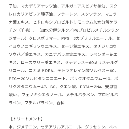
子油、マカデミアナッツ油、アルガニアスピノサ核油、スク
レロカリアビレア種子油、フラーレン、スクワラン、マヨラ
ナ葉エキス、ヒドロキシプロピルトリモニウム加水分解ケラ
チン（羊毛）、（加水分解シルク／PGプロピルメチルシラン
ジオール）クロスポリマー、PPG－3カプリリルエーテル、セ
イヨウノコギリソウエキス、セージ葉エキス、タチジャコウ
ソウ花／葉エキス、カニナバラ果実エキス、ラベンダー花エ
キス、ローズマリー葉エキス、セテアレス－60ミリスチルグ
リコール、コカミドDEA、テトラオレイン酸ソルベス－60、
PEG－20ソルビタンココエート、ポリクオタニウム－10、ポ
リクオタニウム－47、BG、クエン酸、EDTA－2Na、安息香
酸Na、フェノキシエタノール、メチルパラベン、プロピルパ
ラベン、ブチルパラベン、香料
【トリートメント】
水、ジメチコン、セテアリルアルコール、グリセリン、ベヘ