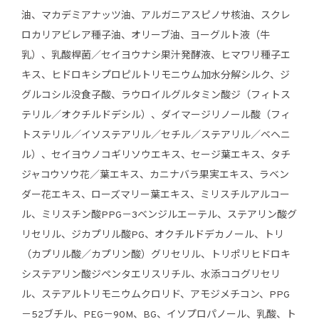
油、マカデミアナッツ油、アルガニアスピノサ核油、スクレ
ロカリアビレア種子油、オリーブ油、ヨーグルト液（牛
乳）、乳酸桿菌／セイヨウナシ果汁発酵液、ヒマワリ種子エ
キス、ヒドロキシプロピルトリモニウム加水分解シルク、ジ
グルコシル没食子酸、ラウロイルグルタミン酸ジ（フィトス
テリル／オクチルドデシル）、ダイマージリノール酸（フィ
トステリル／イソステアリル／セチル／ステアリル／ベヘニ
ル）、セイヨウノコギリソウエキス、セージ葉エキス、タチ
ジャコウソウ花／葉エキス、カニナバラ果実エキス、ラベン
ダー花エキス、ローズマリー葉エキス、ミリスチルアルコー
ル、ミリスチン酸PPG－3ベンジルエーテル、ステアリン酸グ
リセリル、ジカプリル酸PG、オクチルドデカノール、トリ
（カプリル酸／カプリン酸）グリセリル、トリポリヒドロキ
システアリン酸ジペンタエリスリチル、水添ココグリセリ
ル、ステアルトリモニウムクロリド、アモジメチコン、PPG
－52ブチル、PEG－90M、BG、イソプロパノール、乳酸、ト