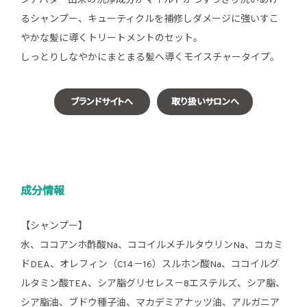
シアバター由来の洗浄成分がマイルドかつすっきり洗いあげ
るシャンプー、キューティクルを補修しダメージに強いすこ
やかな髪に導くトリートメントのセット。
しっとりしなやかにまとまる髪へ導くモイスチャータイプ。
ブランドサイトへ
取り扱いサロンへ
成分情報
【シャンプー】
水、ココアンホ酢酸Na、ココイルメチルタウリンNa、コカミ
ドDEA、オレフィン（C14－16）スルホン酸Na、ココイルグ
ルタミン酸TEA、シア脂グリセレス－8エステルズ、シア脂、
シア脂油、ブドウ種子油、マカデミアナッツ油、アルガニア