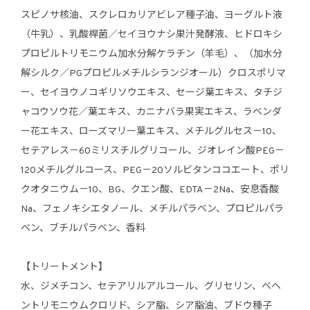
スピノサ核油、スクレロカリアビレア種子油、ヨーグルト液
（牛乳）、乳酸桿菌／セイヨウナシ果汁発酵液、ヒドロキシ
プロピルトリモニウム加水分解ケラチン（羊毛）、（加水分
解シルク／PGプロピルメチルシランジオール）クロスポリマ
ー、セイヨウノコギリソウエキス、セージ葉エキス、タチジ
ャコウソウ花／葉エキス、カニナバラ果実エキス、ラベンダ
ー花エキス、ローズマリー葉エキス、メチルグルセス－10、
セテアレス－60ミリスチルグリコール、ジオレイン酸PEG－
120メチルグルコース、PEG－20ソルビタンココエート、ポリ
クオタニウム－10、BG、クエン酸、EDTA－2Na、安息香酸
Na、フェノキシエタノール、メチルパラベン、プロピルパラ
ベン、ブチルパラベン、香料
【トリートメント】
水、ジメチコン、セテアリルアルコール、グリセリン、ベヘ
ントリモニウムクロリド、シア脂、シア脂油、ブドウ種子