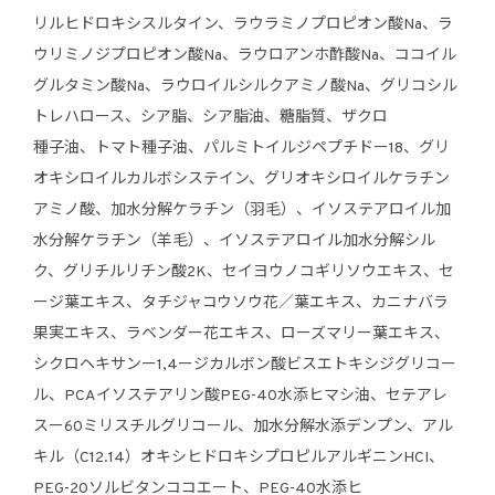
リルヒドロキシスルタイン、ラウラミノプロピオン酸Na、ラ
ウリミノジプロピオン酸Na、ラウロアンホ酢酸Na、ココイル
グルタミン酸Na、ラウロイルシルクアミノ酸Na、グリコシル
トレハロース、シア脂、シア脂油、糖脂質、ザクロ
種子油、トマト種子油、パルミトイルジペプチドー18、グリ
オキシロイルカルボシステイン、グリオキシロイルケラチン
アミノ酸、加水分解ケラチン（羽毛）、イソステアロイル加
水分解ケラチン（羊毛）、イソステアロイル加水分解シル
ク、グリチルリチン酸2K、セイヨウノコギリソウエキス、セ
ージ葉エキス、タチジャコウソウ花／葉エキス、カニナバラ
果実エキス、ラベンダー花エキス、ローズマリー葉エキス、
シクロヘキサンー1,4ージカルボン酸ビスエトキシジグリコー
ル、PCAイソステアリン酸PEG-40水添ヒマシ油、セテアレ
スー60ミリスチルグリコール、加水分解水添デンプン、アル
キル（C12.14）オキシヒドロキシプロピルアルギニンHCI、
PEG-20ソルビタンココエート、PEG-40水添ヒ