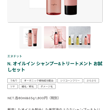
エヌドット
N. オイルイン シャンプー&トリートメント お試
しセット
うねり
オーガニック植物成分配合
シリコーンフリー
さらさら
ツヤ
細毛／軟毛
ダメージ毛
NET.各80ml&65g 1,800円（税別）