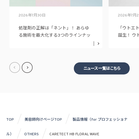
2026年7月30日
2026年7月
処理剤の正解は「ネント」！ あらゆ
「ウトエ
る施術を最大化する3つのラインナッ
誕生！ ウ
プ
ニュー展
ニュース一覧はこちら
TOP
美容師向けページTOP
製品情報（for プロフェッショナ
ル）
OTHERS
CARETECT HB FLORAL WAVE