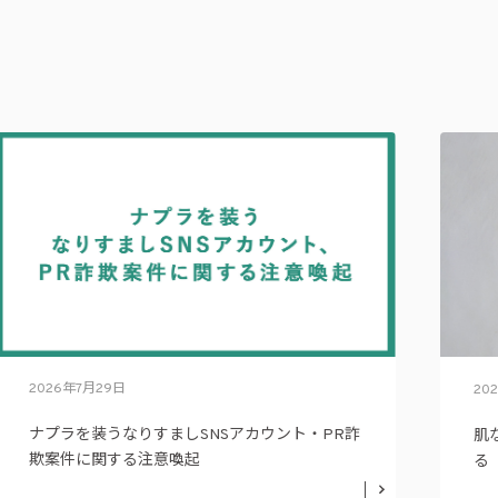
2026年7月29日
20
ナプラを装うなりすましSNSアカウント・PR詐
肌
欺案件に関する注意喚起
る