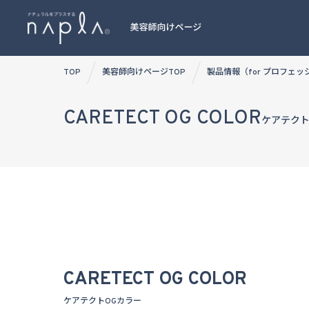
Skip
TOP
美容師向けページTOP
製品情報（for プロフェ
to
content
CARETECT OG COLOR
ケアテクト
CARETECT OG COLOR
ケアテクトOGカラー