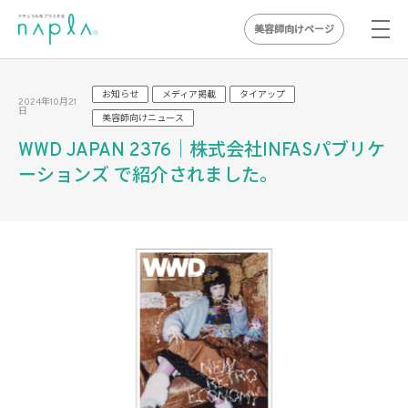
美容師向けページ
Skip
to
お知らせ
メディア掲載
タイアップ
2024年10月21
日
content
美容師向けニュース
WWD JAPAN 2376｜株式会社INFASパブリケ
ーションズ で紹介されました。